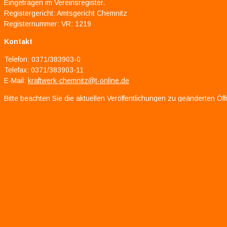
Eingetragen im Vereinsregister.
Registergericht: Amtsgericht Chemnitz
Registernummer: VR: 1219
Kontakt
Telefon: 0371/383903-0
Telefax: 0371/383903-11
E-Mail:
kraftwerk-chemnitz@t-online.de
Bitte beachten Sie die aktuellen Veröffentlichungen zu geänderten Öf
Kraftwerk e.V. wird gefördert durch:
– Jugendamt der Stadt Chemnitz
– Kommunale Kunst- und Kulturförderung und dem Kulturraum Chemni
– Bundesamt für Familie und zivilgesellschaftliche Aufgaben
– Diese Maßnahme wird mitfinanziert durch Steuermittel auf der G