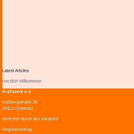
Latest Articles
Herzlich Willkommen
Kraftwerk e.V.
Kaßbergstraße 36
09112 Chemnitz
Vertreten durch den Vorstand
Registereintrag: