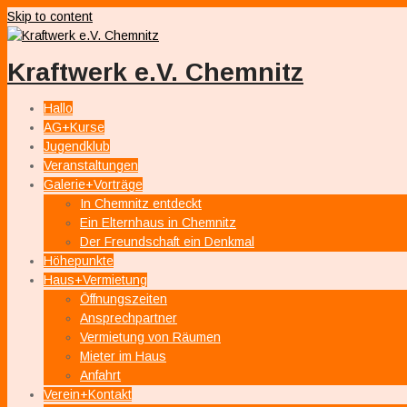
Skip to content
Kraftwerk e.V. Chemnitz
Hallo
AG+Kurse
Jugendklub
Veranstaltungen
Galerie+Vorträge
In Chemnitz entdeckt
Ein Elternhaus in Chemnitz
Der Freundschaft ein Denkmal
Höhepunkte
Haus+Vermietung
Öffnungszeiten
Ansprechpartner
Vermietung von Räumen
Mieter im Haus
Anfahrt
Verein+Kontakt